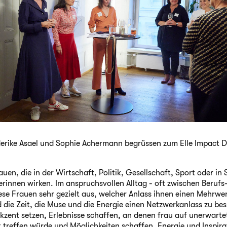
derike Asael und Sophie Achermann begrüssen zum Elle Impact D
uen, die in der Wirtschaft, Politik, Gesellschaft, Sport oder in
rinnen wirken. Im anspruchsvollen Alltag - oft zwischen Berufs
iese Frauen sehr gezielt aus, welcher Anlass ihnen einen Mehrwert
d die Zeit, die Muse und die Energie einen Netzwerkanlass zu b
Akzent setzen, Erlebnisse schaffen, an denen frau auf unerwartet
t treffen würde und Möglichkeiten schaffen, Energie und Inspira