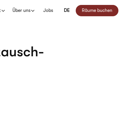
t
Über uns
Jobs
DE
Räume buchen
tausch-