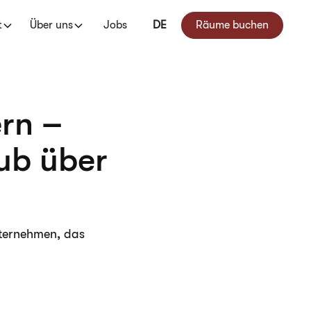
t
Über uns
Jobs
DE
Räume buchen
ern –
ub über
nternehmen, das