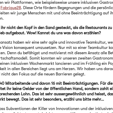
en wir Plattformen, wie beispielsweise unsere inklusiven Gastr
e
Fabrique28
. Diese Orte fördern Begegnungen und die persönli
eiten wir junge Menschen mit und ohne Beeinträchtigung auf 
n.
hr nicht den Kopf in den Sand gesteckt, als die Restaurants z
ieb aufgebaut. Wow! Kannst du uns was davon erzählen?
ansatz haben wir eine sehr agile und innovative Teamkultur, wel
e Vision konsequent umzusetzen. Nur mit so einer Teamkultur k
en. Denn du befähigst und motivierst mit diesem Ansatz alle Bete
irtschaftsmodell. Somit konnten wir unseren zweiten Gastronomi
, einen inklusiven Wochenmarkt lancieren und im Frühling ein P
gkeit in allen Bereichen liegt uns am Herzen. Wir haben uns dara
nicht den Fokus auf die neuen Barrieren gelegt.
 40 Mitarbeitende und davon 16 mit Beeinträchtigungen. Für die
tet ihr keine Gelder von der öffentlichen Hand, sondern zahlt ei
prechenden Lohn. Das ist sehr aussergewöhnlich und heisst, das
kt bewegt. Das ist sehr besonders, erzähl uns bitte mehr…
ass Subventionen der Killer von Innovationen und der inklusiven