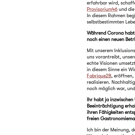
erfahrbar wird, schaff
Provisorium46
und di
In diesem Rahmen begl
selbstbestimmten Lebe
Während Corona habt i
noch einen neuen Betr
Mit unserem Inklusions
uns vorantreibt, unser
echte Visionen umsetzt
in diesem Sinne ein W
Fabrique28
, eröffnen
realisieren. Nachhalti
noch möglich war, und 
Ihr habt ja inzwischen
Beeinträchtigung erhal
ihren Fähigkeiten ents
freien Gastronomiemar
Ich bin der Meinung, d